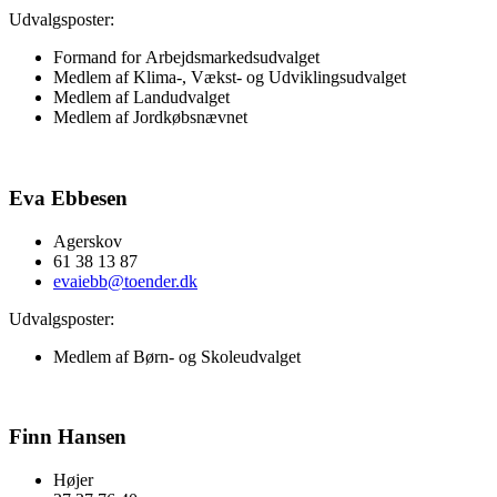
Udvalgsposter:
Formand for
Arbejdsmarkedsudvalget
Medlem af Klima-, Vækst- og Udviklingsudvalget
Medlem af
Landudvalget
Medlem af Jordkøbsnævnet
Eva Ebbesen
Agerskov
61 38 13 87
evaiebb@toender.dk
Udvalgsposter:
Medlem af
Børn- og Skoleudvalget
Finn Hansen
Højer