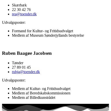
Skærbæk
22 30 42 76
rea@toender.dk
Udvalgsposter:
Formand for
Kultur- og Fritidsudvalget
Medlem af
Museum Sønderjyllands bestyrelse
Ruben Baagøe Jacobsen
Tønder
27 89 01 45
rubja@toender.dk
Udvalgsposter:
Medlem af
Kultur- og Fritidsudvalget
Medlem af
Beredskabskommissionen
Medlem af Billedkunstrådet