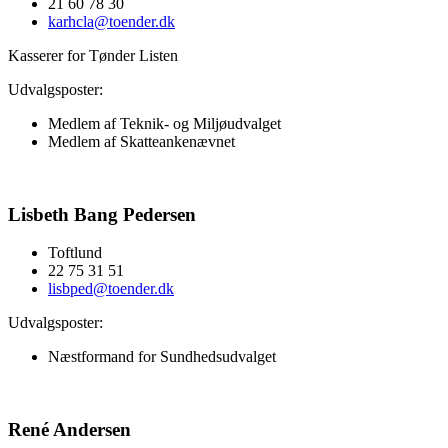
21 60 78 30
karhcla@toender.dk
Kasserer for Tønder Listen
Udvalgsposter:
Medlem af
Teknik- og Miljøudvalget
Medlem af Skatteankenævnet
Lisbeth Bang Pedersen
Toftlund
22 75 31 51
lisbped@toender.dk
Udvalgsposter:
Næstformand for
Sundhedsudvalget
René Andersen