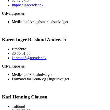
27 27 76 40
finphan@toender.dk
Udvalgsposter:
Medlem af
Arbejdsmarkedsudvalget
Karen Inger Refslund Andersen
Bredebro
​30 56 01 56
karirand6@toender.dk
Udvalgsposter:
Medlem af
Socialudvalget
Formand for
Børn- og Ungeudvalget
Karl Henning Clausen
Toftlund