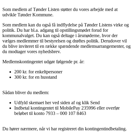
Som medlem af Tønder Listen støtter du vores arbejde med at
udvikle Tønder Kommune.
Som medlem kan du også få indflydelse på Tønder Listens virke og
politik. Du har bl.a. adgang til opstillingsmødet forud for
kommunalvalget. Du kan også deltage i årsmøderne, hvor der
vælges medlemmer til bestyrelsen og drøftes politik. Derudover vil
du blive inviteret til en række spændende medlemsarrangementer, og
du modtager vores nyhedsbrev.
Medlemskontingentet udgør følgende pr. år:
200 kr. for enkeltpersoner
300 kr. for en husstand
Sådan bliver du medlem:
Udfyld skemaet her ved siden af og klik Send
Indbetal kontingentet til MobilePay 235996 eller overfør
beløbet til konto 7933 – 000 107 8463
Du hører nærmere, når vi har registreret din kontingentindbetaling.