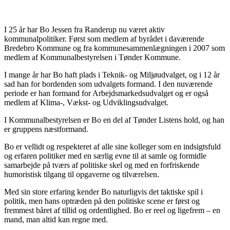
I 25 år har Bo Jessen fra Randerup nu været aktiv
kommunalpolitiker. Først som medlem af byrådet i daværende
Bredebro Kommune og fra kommunesammenlægningen i 2007 som
medlem af Kommunalbestyrelsen i Tønder Kommune.
I mange år har Bo haft plads i Teknik- og Miljøudvalget, og i 12 år
sad han for bordenden som udvalgets formand. I den nuværende
periode er han formand for Arbejdsmarkedsudvalget og er også
medlem af Klima-, Vækst- og Udviklingsudvalget.
I Kommunalbestyrelsen er Bo en del af Tønder Listens hold, og han
er gruppens næstformand.
Bo er vellidt og respekteret af alle sine kolleger som en indsigtsfuld
og erfaren politiker med en særlig evne til at samle og formidle
samarbejde på tværs af politiske skel og med en forfriskende
humoristisk tilgang til opgaverne og tilværelsen.
Med sin store erfaring kender Bo naturligvis det taktiske spil i
politik, men hans optræden på den politiske scene er først og
fremmest båret af tillid og ordentlighed. Bo er reel og ligefrem – en
mand, man altid kan regne med.