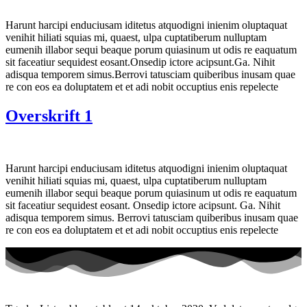
Harunt harcipi enduciusam iditetus atquodigni inienim oluptaquat
venihit hiliati squias mi, quaest, ulpa cuptatiberum nulluptam
eumenih illabor sequi beaque porum quiasinum ut odis re eaquatum
sit faceatiur sequidest eosant.Onsedip ictore acipsunt.Ga. Nihit
adisqua temporem simus.Berrovi tatusciam quiberibus inusam quae
re con eos ea doluptatem et et adi nobit occuptius enis repelecte
Overskrift 1
Harunt harcipi enduciusam iditetus atquodigni inienim oluptaquat
venihit hiliati squias mi, quaest, ulpa cuptatiberum nulluptam
eumenih illabor sequi beaque porum quiasinum ut odis re eaquatum
sit faceatiur sequidest eosant. Onsedip ictore acipsunt. Ga. Nihit
adisqua temporem simus. Berrovi tatusciam quiberibus inusam quae
re con eos ea doluptatem et et adi nobit occuptius enis repelecte