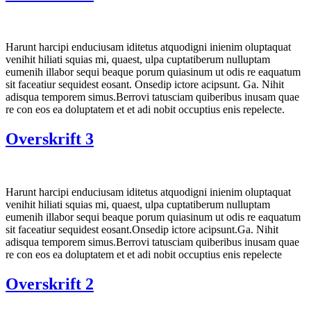
Harunt harcipi enduciusam iditetus atquodigni inienim oluptaquat
venihit hiliati squias mi, quaest, ulpa cuptatiberum nulluptam
eumenih illabor sequi beaque porum quiasinum ut odis re eaquatum
sit faceatiur sequidest eosant. Onsedip ictore acipsunt. Ga. Nihit
adisqua temporem simus.Berrovi tatusciam quiberibus inusam quae
re con eos ea doluptatem et et adi nobit occuptius enis repelecte.
Overskrift 3
Harunt harcipi enduciusam iditetus atquodigni inienim oluptaquat
venihit hiliati squias mi, quaest, ulpa cuptatiberum nulluptam
eumenih illabor sequi beaque porum quiasinum ut odis re eaquatum
sit faceatiur sequidest eosant.Onsedip ictore acipsunt.Ga. Nihit
adisqua temporem simus.Berrovi tatusciam quiberibus inusam quae
re con eos ea doluptatem et et adi nobit occuptius enis repelecte
Overskrift 2